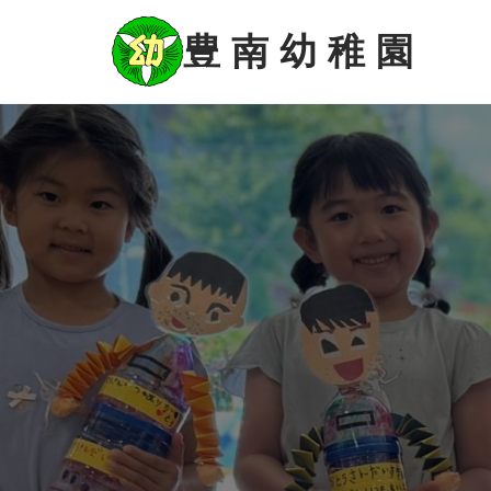
コ
ン
豊 南 幼 稚 園
テ
ン
ツ
に
ス
キ
ッ
プ