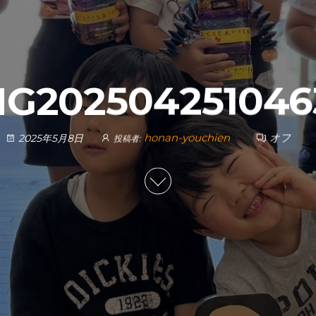
MG202504251046
honan-youchien
オフ
2025年5月8日
投稿者: