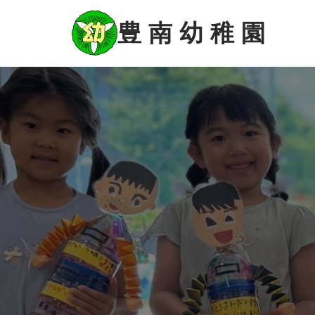
コ
ン
豊 南 幼 稚 園
テ
ン
ツ
に
ス
キ
ッ
プ