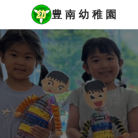
コ
ン
豊 南 幼 稚 園
テ
ン
ツ
に
ス
キ
ッ
プ