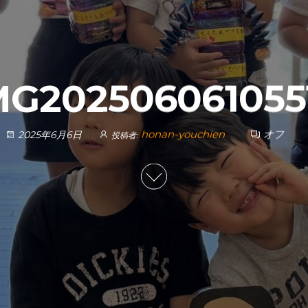
MG202506061055
honan-youchien
オフ
2025年6月6日
投稿者: