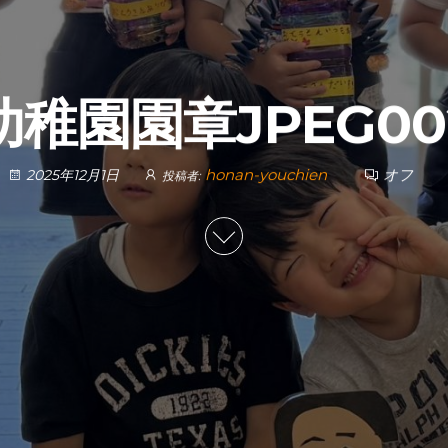
幼稚園園章JPEG00
honan-youchien
オフ
2025年12月1日
投稿者: