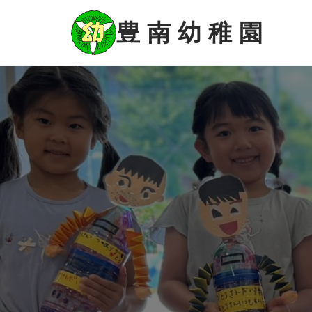
コ
ン
豊 南 幼 稚 園
テ
ン
ツ
に
ス
キ
ッ
プ