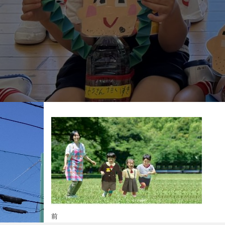
投
前
前