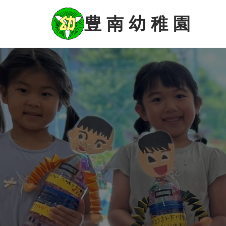
コ
ン
豊 南 幼 稚 園
テ
ン
ツ
に
ス
キ
ッ
プ