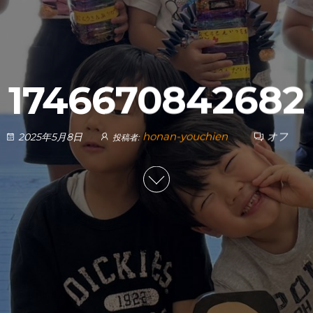
1746670842682
honan-youchien
オフ
2025年5月8日
投稿者: