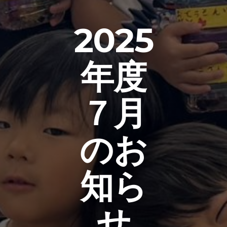
2025
年度
７月
のお
知ら
せ