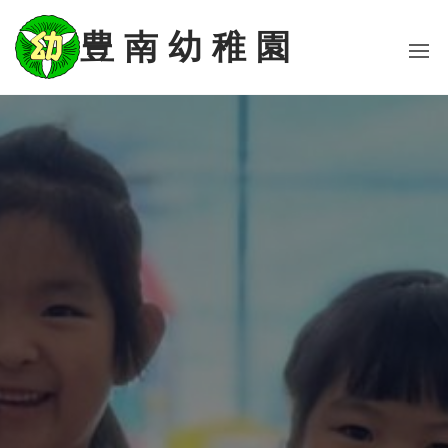
コ
ン
豊 南 幼 稚 園
テ
ン
ツ
に
ス
キ
ッ
プ