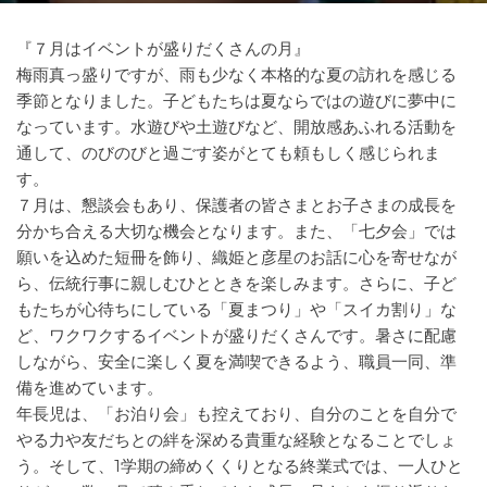
『７月はイベントが盛りだくさんの月』
梅雨真っ盛りですが、雨も少なく本格的な夏の訪れを感じる
季節となりました。子どもたちは夏ならではの遊びに夢中に
なっています。水遊びや土遊びなど、開放感あふれる活動を
通して、のびのびと過ごす姿がとても頼もしく感じられま
す。
７月は、懇談会もあり、保護者の皆さまとお子さまの成長を
分かち合える大切な機会となります。また、「七夕会」では
願いを込めた短冊を飾り、織姫と彦星のお話に心を寄せなが
ら、伝統行事に親しむひとときを楽しみます。さらに、子ど
もたちが心待ちにしている「夏まつり」や「スイカ割り」な
ど、ワクワクするイベントが盛りだくさんです。暑さに配慮
しながら、安全に楽しく夏を満喫できるよう、職員一同、準
備を進めています。
年長児は、「お泊り会」も控えており、自分のことを自分で
やる力や友だちとの絆を深める貴重な経験となることでしょ
う。そして、1学期の締めくくりとなる終業式では、一人ひと