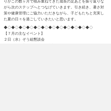
りがこの数ヶ月で積み重ねてきた成長の足あとを振り返りな
がら次のステップへとつなげていきます。引き続き、暑さ対
策や健康管理にご協力いただきながら、子どもたちと充実し
た夏の日々を過ごしていきたいと思います。
◆◇◆◇◆◇◆◇◆◇◆◇◆◇◆◇◆◇◆◇◆◇◆◇
【７月の主なイベント】
２日（水）ぞう組懇談会
４日（金）七夕会・くま組懇談会
12日（土）夏まつり（午後登園）
1４日（月）スイカ割り（午前保育）
１５日（火）１学期終業式（午前保育）
１６・１７日（水・木）ぞう組お泊り会
◆◇◆◇◆◇◆◇◆◇◆◇◆◇◆◇◆◇◆◇◆◇◆◇
【懇談会】
日 程： ２日（水）ぞう組・４日（金）くま組
時 間： 13時～13時40分 （ホール）
持ち物： 名札・上履き・筆記用具