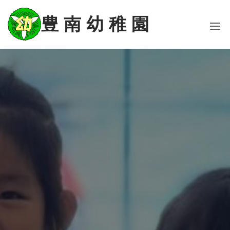
コ
ン
豊 南 幼 稚 園
テ
ン
ツ
に
ス
キ
ッ
プ