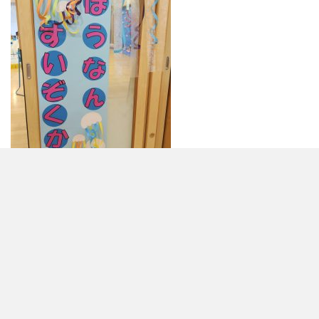
投
前
前
2/14（土）作品展
の
稿
投
ナ
稿
お知らせ
ビ
各種ダウンロード
ゲ
年間の行事予定
アクセス
採用情報
よくある質問
ー
入園案内