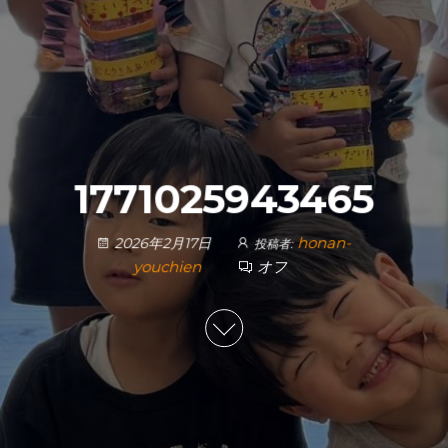
1771025943465
honan-
2026年2月17日
投稿者:
youchien
オフ