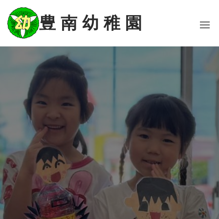
コ
ン
豊 南 幼 稚 園
テ
ン
ツ
に
ス
キ
ッ
プ