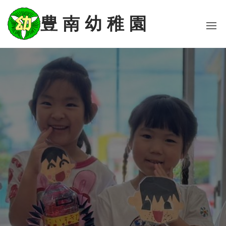
コ
ン
豊 南 幼 稚 園
テ
ン
ツ
に
ス
キ
ッ
プ