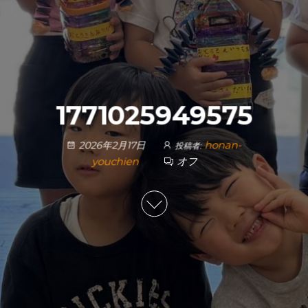
1771025949575
honan-
2026年2月17日
投稿者:
youchien
オフ