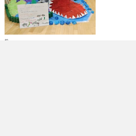
投
前
前
2/14（土）作品展
の
稿
投
ナ
稿
お知らせ
ビ
各種ダウンロード
ゲ
年間の行事予定
アクセス
採用情報
よくある質問
ー
入園案内
シ
園児募集について
幼稚園の一日
ョ
個人情報保護方針
見学について
ン
園について
教育理念