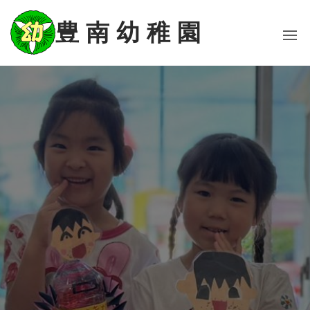
コ
ン
豊 南 幼 稚 園
テ
ン
ツ
に
ス
キ
ッ
プ