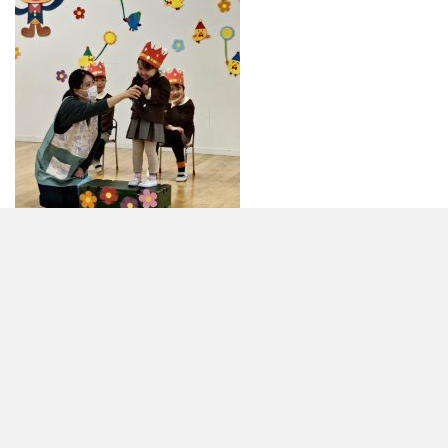
投
前
前
2/18(水)２月お誕生日会
の
稿
投
ナ
稿
お知らせ
ビ
各種ダウンロード
ゲ
年間の行事予定
アクセス
採用情報
よくある質問
ー
入園案内