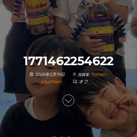
1771462254622
honan-
2026年2月19日
投稿者:
youchien
オフ