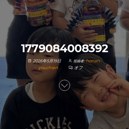
1779084008392
honan-
2026年5月19日
投稿者:
youchien
オフ