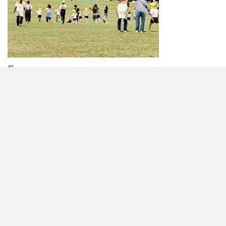
投
前
前
5/15(金)春の親子遠足
の
稿
投
ナ
稿
お知らせ
ビ
各種ダウンロード
ゲ
年間の行事予定
アクセス
採用情報
よくある質問
ー
入園案内
シ
園児募集について
幼稚園の一日
ョ
個人情報保護方針
見学について
ン
園について
教育理念