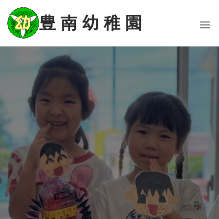
コ
ン
豊 南 幼 稚 園
テ
ン
ツ
に
ス
キ
ッ
プ