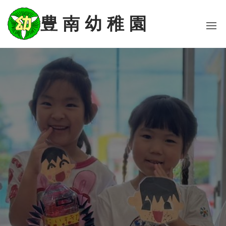
コ
ン
豊 南 幼 稚 園
テ
ン
ツ
に
ス
キ
ッ
プ