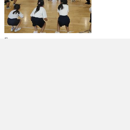
投
前
前
6/17(水)６月お誕生会
の
稿
投
ナ
稿
お知らせ
ビ
各種ダウンロード
ゲ
年間の行事予定
アクセス
採用情報
よくある質問
ー
入園案内
シ
園児募集について
幼稚園の一日
ョ
個人情報保護方針
見学について
ン
園について
教育理念