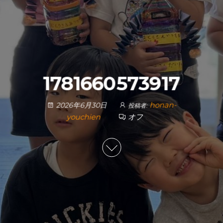
1781660573917
honan-
2026年6月30日
投稿者:
youchien
オフ