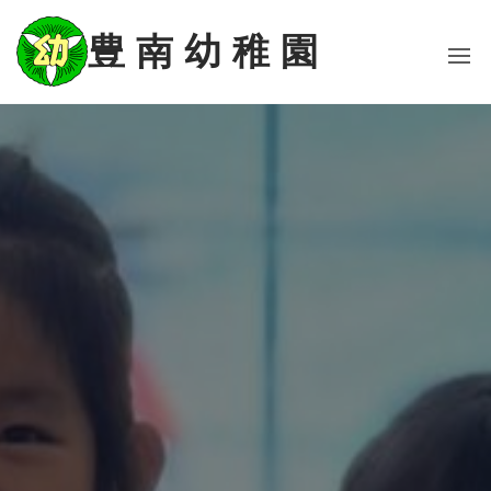
コ
ン
豊 南 幼 稚 園
テ
ン
ツ
に
ス
キ
ッ
プ