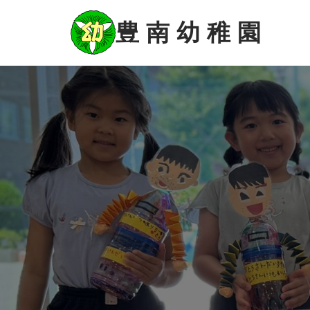
コ
ン
豊 南 幼 稚 園
テ
ン
ツ
に
ス
キ
ッ
プ