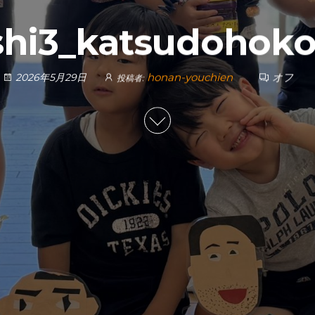
shi3_katsudohok
honan-youchien
オフ
2026年5月29日
投稿者: