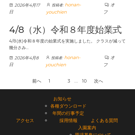
honan-
オ
2026年4月17
投稿者:
日
youchien
フ
4/8（水）令和８年度始業式
4/8(水)令和８年度の始業式を実施しました。 クラスが減って
幾分さみ…
honan-
オ
2026年4月8
投稿者:
日
youchien
フ
投
前へ
1
2
3
…
10
次へ
稿
お知らせ
ナ
各種ダウンロード
ビ
年間の行事予定
ゲ
アクセス
採用情報
よくある質問
入園案内
ー
園児募集について