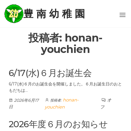
コ
ン
豊 南 幼 稚 園
テ
ン
ツ
投稿者:
honan-
に
ス
youchien
キ
ッ
プ
6/17(水)６月お誕生会
6/17(水)６月のお誕生会を開催しました。６月お誕生日のおと
もだちは…
honan-
オ
2026年6月17
投稿者:
日
youchien
フ
2026年度６月のお知らせ