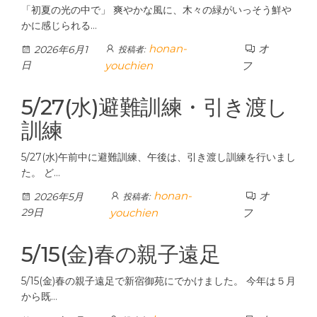
「初夏の光の中で」 爽やかな風に、木々の緑がいっそう鮮や
かに感じられる…
honan-
オ
2026年6月1
投稿者:
日
youchien
フ
5/27(水)避難訓練・引き渡し
訓練
5/27(水)午前中に避難訓練、午後は、引き渡し訓練を行いまし
た。 ど…
honan-
オ
2026年5月
投稿者:
29日
youchien
フ
5/15(金)春の親子遠足
5/15(金)春の親子遠足で新宿御苑にでかけました。 今年は５月
から既…