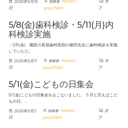
honan-
オ
2026年5月16
投稿者:
日
youchien
フ
5/8(金)歯科検診・5/11(月)内
科検診実施
・5/8(金) 園医の長嶺歯科医院の篠田先生に歯科検診を実施
していただ…
honan-
オ
2026年5月11
投稿者:
日
youchien
フ
5/1(金)こどもの日集会
5/1(金)こどもの日集会をおこないました。 ５月と言えばこど
もの日。…
honan-
オ
2026年5月2
投稿者:
日
youchien
フ