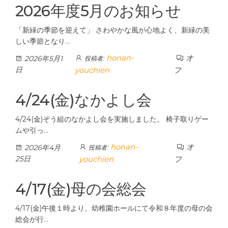
2026年度5月のお知らせ
「新緑の季節を迎えて」 さわやかな風が心地よく、新緑の美
しい季節となり…
honan-
オ
2026年5月1
投稿者:
日
youchien
フ
4/24(金)なかよし会
4/24(金)ぞう組のなかよし会を実施しました。 椅子取りゲー
ムや引っ…
honan-
オ
2026年4月
投稿者:
25日
youchien
フ
4/17(金)母の会総会
4/17(金)午後１時より、幼稚園ホールにて令和８年度の母の会
総会が行…