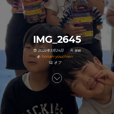
IMG_2645
2026年3月24日
投稿
honan-youchien
者:
オフ