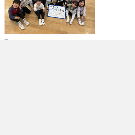
投
前
前
IMG_2645
の
稿
投
ナ
稿
お知らせ
ビ
各種ダウンロード
ゲ
年間の行事予定
アクセス
採用情報
よくある質問
ー
入園案内
シ
園児募集について
幼稚園の一日
ョ
個人情報保護方針
見学について
ン
園について
教育理念