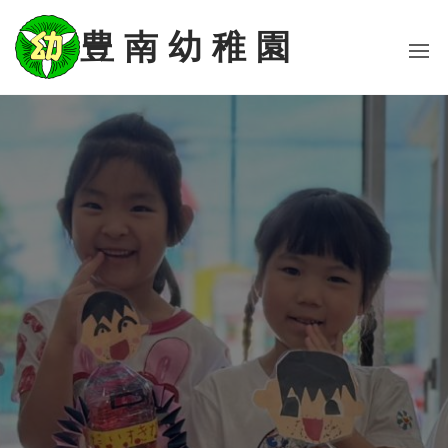
コ
ン
豊 南 幼 稚 園
テ
ン
ツ
に
ス
キ
ッ
プ