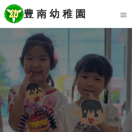
コ
ン
豊 南 幼 稚 園
テ
ン
ツ
に
ス
キ
ッ
プ