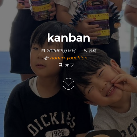
kanban
2016年9月15日
投稿
honan-youchien
者:
オフ