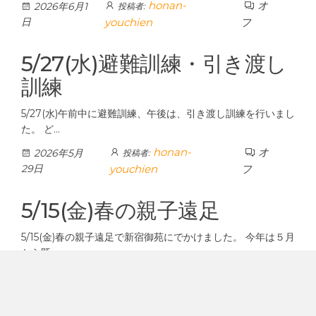
honan-
オ
2026年6月1
投稿者:
日
youchien
フ
5/27(水)避難訓練・引き渡し
訓練
5/27(水)午前中に避難訓練、午後は、引き渡し訓練を行いまし
た。 ど…
honan-
オ
2026年5月
投稿者:
29日
youchien
フ
5/15(金)春の親子遠足
5/15(金)春の親子遠足で新宿御苑にでかけました。 今年は５月
から既…
honan-
オ
2026年5月16
投稿者:
日
youchien
フ