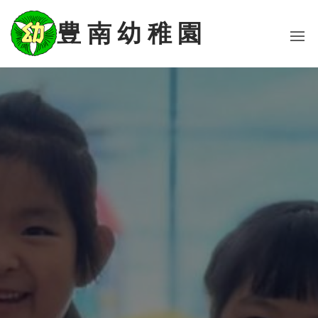
コ
ン
豊 南 幼 稚 園
テ
ン
ツ
に
ス
キ
ッ
プ