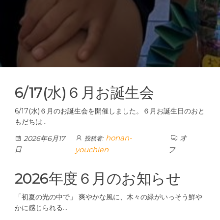
6/17(水)６月お誕生会
6/17(水)６月のお誕生会を開催しました。６月お誕生日のおと
もだちは…
honan-
オ
2026年6月17
投稿者:
日
youchien
フ
2026年度６月のお知らせ
「初夏の光の中で」 爽やかな風に、木々の緑がいっそう鮮や
かに感じられる…