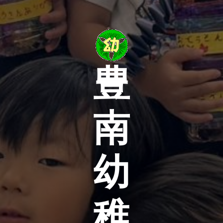
豊
南
幼
稚